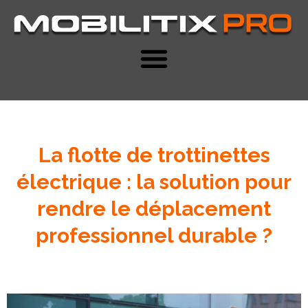
La flotte de trottinettes
électrique : la solution pour
rendre le déplacement
professionnel durable ?